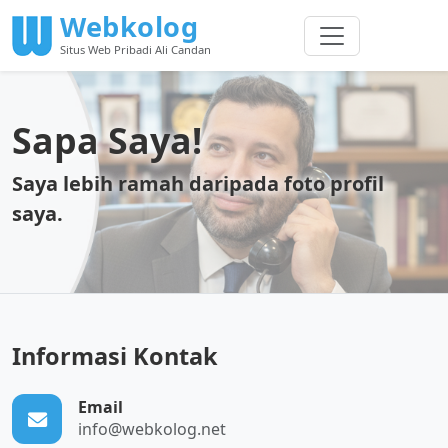
Webkolog
Situs Web Pribadi Ali Candan
Sapa Saya!
Saya lebih ramah daripada foto profil
saya.
Informasi Kontak
Email
info@webkolog.net